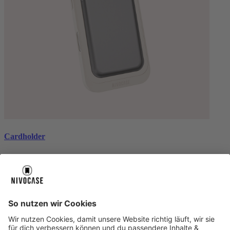
Cardholder
black
€ 26,99
Über uns
Über uns