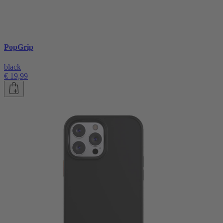
PopGrip
black
€ 19,99