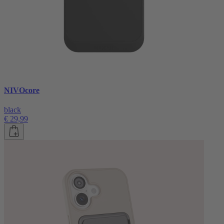
NIVOcore
black
€ 29,99