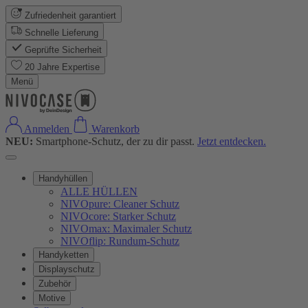
Zufriedenheit garantiert
Schnelle Lieferung
Geprüfte Sicherheit
20 Jahre Expertise
Menü
Anmelden
Warenkorb
NEU:
Smartphone-Schutz, der zu dir passt.
Jetzt entdecken.
Handyhüllen
ALLE HÜLLEN
NIVOpure: Cleaner Schutz
NIVOcore: Starker Schutz
NIVOmax: Maximaler Schutz
NIVOflip: Rundum-Schutz
Handyketten
Displayschutz
Zubehör
Motive