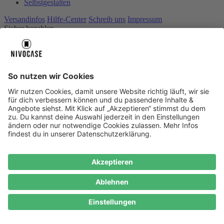
Selbstgestalten
Versandinfos
Hilfe-Center
Schreib uns
Impressum
Sicher bezahlen
Über uns
Über uns
About NIVOCASE
NIVOCASE Test Lab
Schreib uns
Sicher bezahlen
Sicher bezahlen
Hilfe-Center
Hilfe-Center
Zahlungsarten
Versandinfos
Alle Hilfe-Themen
Service
Service
AGB
Widerrufsrecht
Datenschutz
Ombudsmann
Impressum
Datenschutz
Cookie Consent
* Preisangaben inkl. Mwst. und zzgl.
Versandkosten