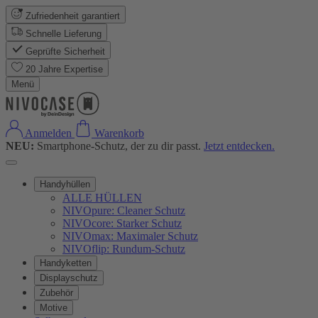
Zufriedenheit garantiert
Schnelle Lieferung
Geprüfte Sicherheit
20 Jahre Expertise
Menü
Anmelden
Warenkorb
NEU:
Smartphone-Schutz, der zu dir passt.
Jetzt entdecken.
Handyhüllen
ALLE HÜLLEN
NIVOpure: Cleaner Schutz
NIVOcore: Starker Schutz
NIVOmax: Maximaler Schutz
NIVOflip: Rundum-Schutz
Handyketten
Displayschutz
Zubehör
Motive