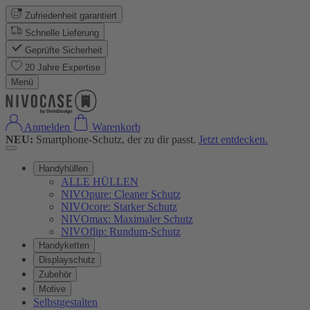
Zufriedenheit garantiert
Schnelle Lieferung
Geprüfte Sicherheit
20 Jahre Expertise
Menü
Anmelden
Warenkorb
NEU:
Smartphone-Schutz, der zu dir passt.
Jetzt entdecken.
Handyhüllen
ALLE HÜLLEN
NIVOpure: Cleaner Schutz
NIVOcore: Starker Schutz
NIVOmax: Maximaler Schutz
NIVOflip: Rundum-Schutz
Handyketten
Displayschutz
Zubehör
Motive
Selbstgestalten