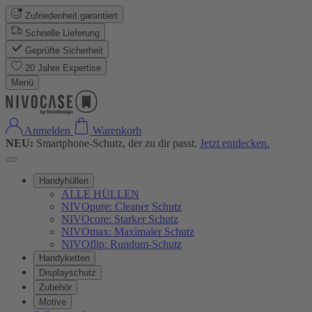
Zufriedenheit garantiert
Schnelle Lieferung
Geprüfte Sicherheit
20 Jahre Expertise
Menü
Anmelden
Warenkorb
NEU:
Smartphone-Schutz, der zu dir passt.
Jetzt entdecken.
Handyhüllen
ALLE HÜLLEN
NIVOpure: Cleaner Schutz
NIVOcore: Starker Schutz
NIVOmax: Maximaler Schutz
NIVOflip: Rundum-Schutz
Handyketten
Displayschutz
Zubehör
Motive