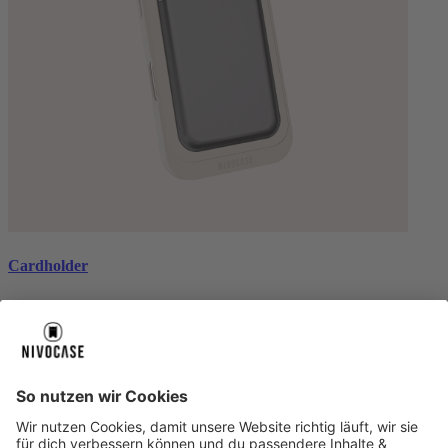
Cardholder
black
€ 26,99
Über uns
Über uns