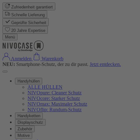
Zufriedenheit garantiert
Schnelle Lieferung
Geprüfte Sicherheit
20 Jahre Expertise
Menü
Anmelden
Warenkorb
NEU:
Smartphone-Schutz, der zu dir passt.
Jetzt entdecken.
Handyhüllen
ALLE HÜLLEN
NIVOpure: Cleaner Schutz
NIVOcore: Starker Schutz
NIVOmax: Maximaler Schutz
NIVOflip: Rundum-Schutz
Handyketten
Displayschutz
Zubehör
Motive