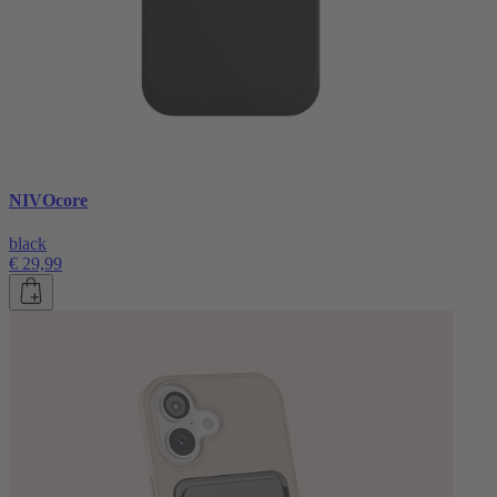
NIVOcore
black
€ 29,99