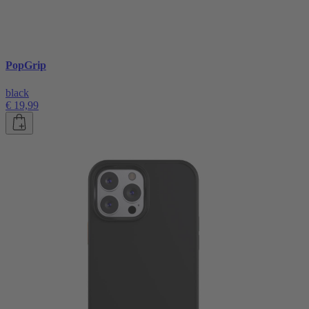
PopGrip
black
€ 19,99