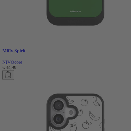
Miffy Spielt
NIVOcore
€ 34,99