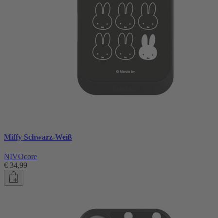
Miffy Schwarz-Weiß
NIVOcore
€ 34,99