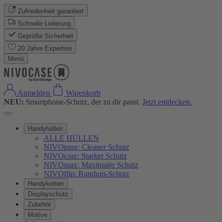
Zufriedenheit garantiert
Schnelle Lieferung
Geprüfte Sicherheit
20 Jahre Expertise
Menü
Anmelden
Warenkorb
NEU:
Smartphone-Schutz, der zu dir passt.
Jetzt entdecken.
Handyhüllen
ALLE HÜLLEN
NIVOpure: Cleaner Schutz
NIVOcore: Starker Schutz
NIVOmax: Maximaler Schutz
NIVOflip: Rundum-Schutz
Handyketten
Displayschutz
Zubehör
Motive