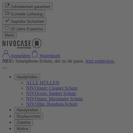
Zufriedenheit garantiert
Schnelle Lieferung
Geprüfte Sicherheit
20 Jahre Expertise
Menü
Anmelden
Warenkorb
NEU:
Smartphone-Schutz, der zu dir passt.
Jetzt entdecken.
Handyhüllen
ALLE HÜLLEN
NIVOpure: Cleaner Schutz
NIVOcore: Starker Schutz
NIVOmax: Maximaler Schutz
NIVOflip: Rundum-Schutz
Handyketten
Displayschutz
Zubehör
Motive