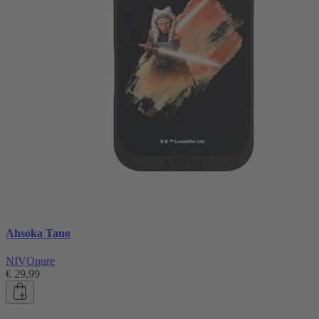
Ahsoka Tano
NIVOpure
€ 29,99