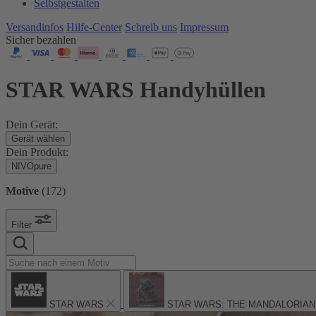
Selbstgestalten
Versandinfos
Hilfe-Center
Schreib uns
Impressum
Sicher bezahlen
STAR WARS Handyhüllen
Dein Gerät:
Gerät wählen
Dein Produkt:
NIVOpure
Motive
(
172
)
Filter
STAR WARS
STAR WARS: THE MANDALORIAN