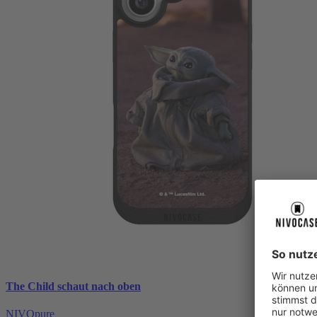
The Child schaut nach oben
NIVOpure