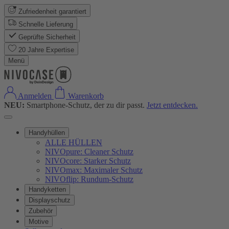
Zufriedenheit garantiert
Schnelle Lieferung
Geprüfte Sicherheit
20 Jahre Expertise
Menü
Anmelden
Warenkorb
NEU:
Smartphone-Schutz, der zu dir passt.
Jetzt entdecken.
Handyhüllen
ALLE HÜLLEN
NIVOpure: Cleaner Schutz
NIVOcore: Starker Schutz
NIVOmax: Maximaler Schutz
NIVOflip: Rundum-Schutz
Handyketten
Displayschutz
Zubehör
Motive