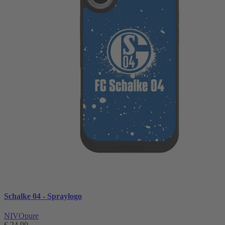
Schalke 04 - Spraylogo
NIVOpure
€ 24,99