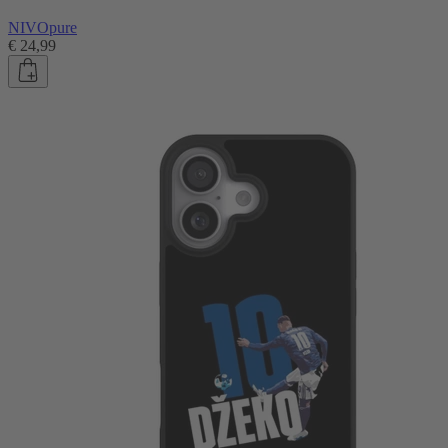
NIVOpure
€ 24,99