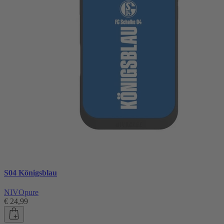
S04 Königsblau
NIVOpure
€ 24,99