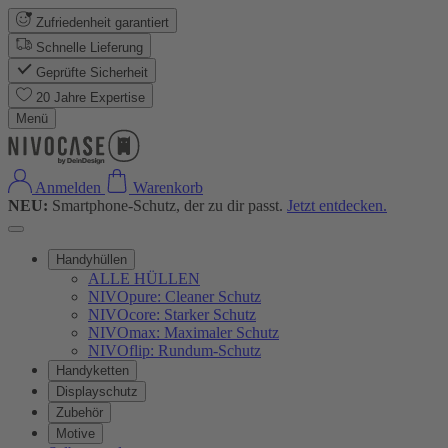
Zufriedenheit garantiert
Schnelle Lieferung
Geprüfte Sicherheit
20 Jahre Expertise
Menü
Anmelden
Warenkorb
NEU:
Smartphone-Schutz, der zu dir passt.
Jetzt entdecken.
Handyhüllen
ALLE HÜLLEN
NIVOpure: Cleaner Schutz
NIVOcore: Starker Schutz
NIVOmax: Maximaler Schutz
NIVOflip: Rundum-Schutz
Handyketten
Displayschutz
Zubehör
Motive