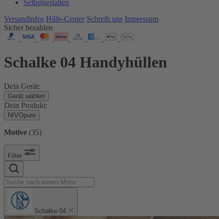
Selbstgestalten
Versandinfos
Hilfe-Center
Schreib uns
Impressum
Sicher bezahlen
Schalke 04 Handyhüllen
Dein Gerät:
Gerät wählen
Dein Produkt:
NIVOpure
Motive
(
35
)
Filter
Schalke 04