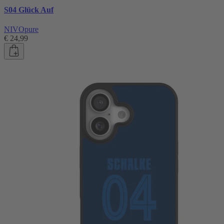
S04 Glück Auf
NIVOpure
€ 24,99