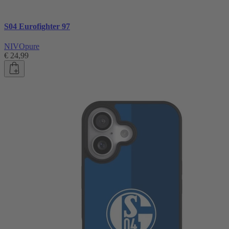
S04 Eurofighter 97
NIVOpure
€ 24,99