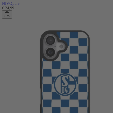
NIVOpure
€ 24,99