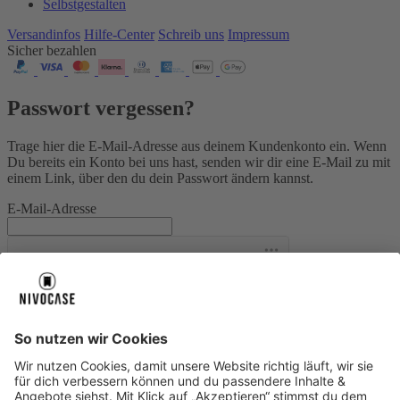
Selbstgestalten
Versandinfos
Hilfe-Center
Schreib uns
Impressum
Sicher bezahlen
Passwort vergessen?
Trage hier die E-Mail-Adresse aus deinem Kundenkonto ein. Wenn
Du bereits ein Konto bei uns hast, senden wir dir eine E-Mail zu mit
einem Link, über den du dein Passwort ändern kannst.
E-Mail-Adresse
Friendly Captcha
Passwort zurücksetzen
Über uns
Über uns