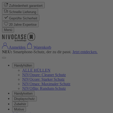
Zufriedenheit garantiert
Schnelle Lieferung
Geprüfte Sicherheit
20 Jahre Expertise
Menü
Anmelden
Warenkorb
NEU:
Smartphone-Schutz, der zu dir passt.
Jetzt entdecken.
Handyhüllen
ALLE HÜLLEN
NIVOpure: Cleaner Schutz
NIVOcore: Starker Schutz
NIVOmax: Maximaler Schutz
NIVOflip: Rundum-Schutz
Handyketten
Displayschutz
Zubehör
Motive