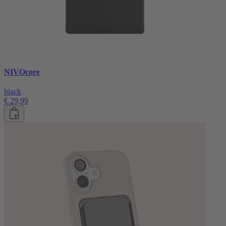
NIVOcore
black
€ 29,99