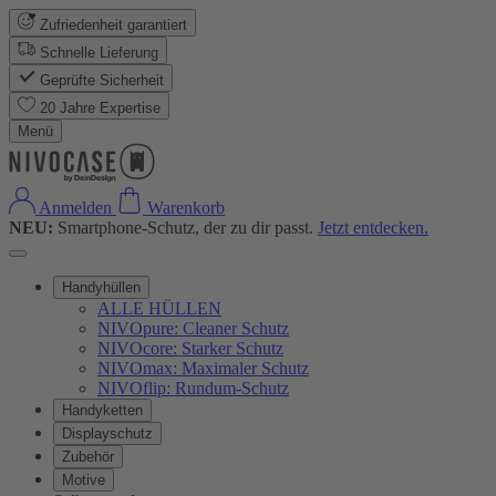
Zufriedenheit garantiert
Schnelle Lieferung
Geprüfte Sicherheit
20 Jahre Expertise
Menü
Anmelden
Warenkorb
NEU:
Smartphone-Schutz, der zu dir passt.
Jetzt entdecken.
Handyhüllen
ALLE HÜLLEN
NIVOpure: Cleaner Schutz
NIVOcore: Starker Schutz
NIVOmax: Maximaler Schutz
NIVOflip: Rundum-Schutz
Handyketten
Displayschutz
Zubehör
Motive