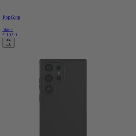
PopGrip
black
€ 19,99