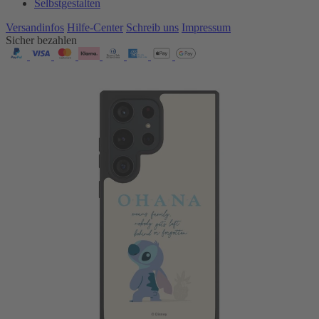
Selbstgestalten
Versandinfos
Hilfe-Center
Schreib uns
Impressum
Sicher bezahlen