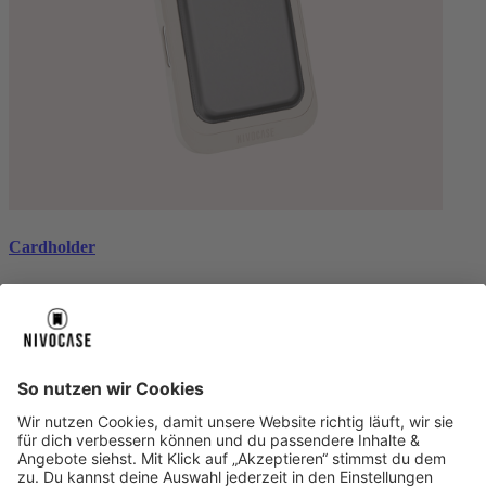
Cardholder
black
€ 26,99
Über uns
Über uns
About NIVOCASE
NIVOCASE Test Lab
Schreib uns
Sicher bezahlen
Sicher bezahlen