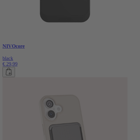
NIVOcore
black
€ 29,99