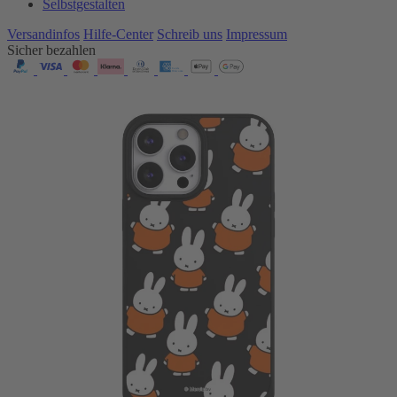
Selbstgestalten
Versandinfos
Hilfe-Center
Schreib uns
Impressum
Sicher bezahlen