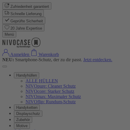
Zufriedenheit garantiert
Schnelle Lieferung
Geprüfte Sicherheit
20 Jahre Expertise
Menü
Anmelden
Warenkorb
NEU:
Smartphone-Schutz, der zu dir passt.
Jetzt entdecken.
Handyhüllen
ALLE HÜLLEN
NIVOpure: Cleaner Schutz
NIVOcore: Starker Schutz
NIVOmax: Maximaler Schutz
NIVOflip: Rundum-Schutz
Handyketten
Displayschutz
Zubehör
Motive