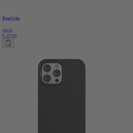
PopGrip
black
€ 19,99