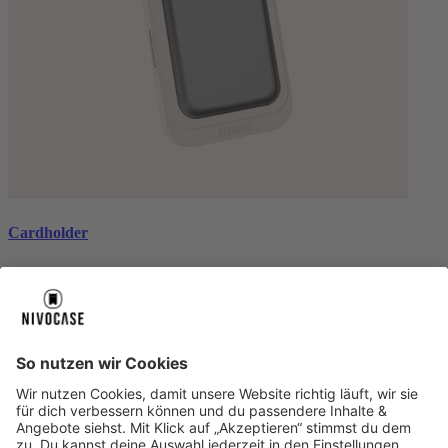
Cardholder
black
€ 26,99
Über uns
Über uns
About NIVOCASE
NIVOCASE Test Lab
Schreib uns