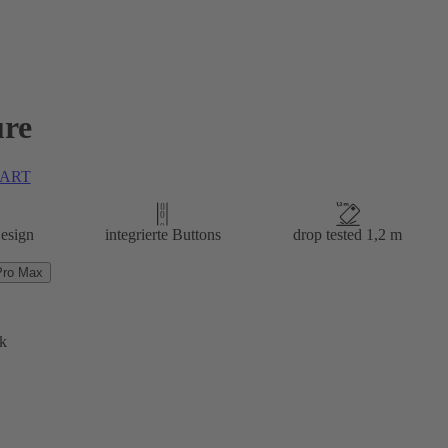
re
tART
esign
integrierte Buttons
drop tested 1,2 m
Pro Max
k