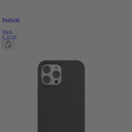
PopGrip
black
€ 19,99