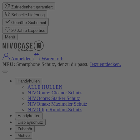
Zufriedenheit garantiert
Schnelle Lieferung
Geprüfte Sicherheit
20 Jahre Expertise
Menü
Anmelden
Warenkorb
NEU:
Smartphone-Schutz, der zu dir passt.
Jetzt entdecken.
Handyhüllen
ALLE HÜLLEN
NIVOpure: Cleaner Schutz
NIVOcore: Starker Schutz
NIVOmax: Maximaler Schutz
NIVOflip: Rundum-Schutz
Handyketten
Displayschutz
Zubehör
Motive