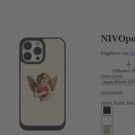
NIVOpu
Engelherz von
U
schlankes D
Dein Gerät:
Apple iPhone 13 
Schutzstufe:
Deine Farbe:
blac