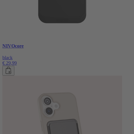
NIVOcore
black
€ 29,99