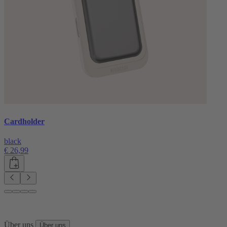
Cardholder
black
€ 26,99
Über uns
Über uns