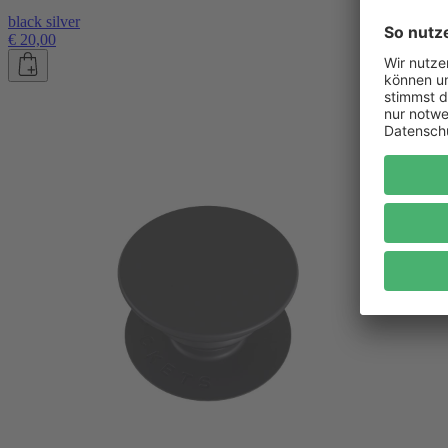
black silver
€ 20,00