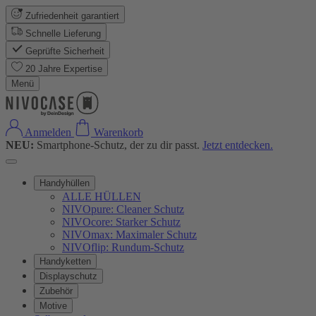
Zufriedenheit garantiert
Schnelle Lieferung
Geprüfte Sicherheit
20 Jahre Expertise
Menü
Anmelden
Warenkorb
NEU:
Smartphone-Schutz, der zu dir passt.
Jetzt entdecken.
Handyhüllen
ALLE HÜLLEN
NIVOpure: Cleaner Schutz
NIVOcore: Starker Schutz
NIVOmax: Maximaler Schutz
NIVOflip: Rundum-Schutz
Handyketten
Displayschutz
Zubehör
Motive