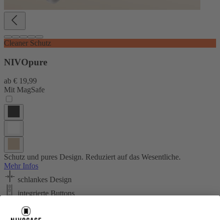
Cleaner Schutz
NIVOpure
ab
€ 19,99
Mit MagSafe
Schutz und pures Design. Reduziert auf das Wesentliche.
Mehr Infos
schlankes Design
integrierte Buttons
drop tested 1,2 m
Motiv hinzufügen +5 €