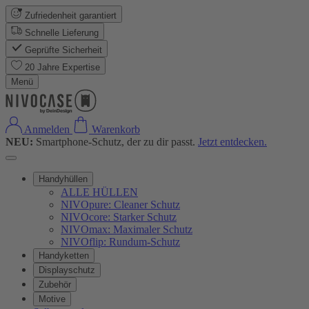
Zufriedenheit garantiert
Schnelle Lieferung
Geprüfte Sicherheit
20 Jahre Expertise
Menü
Anmelden
Warenkorb
NEU:
Smartphone-Schutz, der zu dir passt.
Jetzt entdecken.
Handyhüllen
ALLE HÜLLEN
NIVOpure: Cleaner Schutz
NIVOcore: Starker Schutz
NIVOmax: Maximaler Schutz
NIVOflip: Rundum-Schutz
Handyketten
Displayschutz
Zubehör
Motive