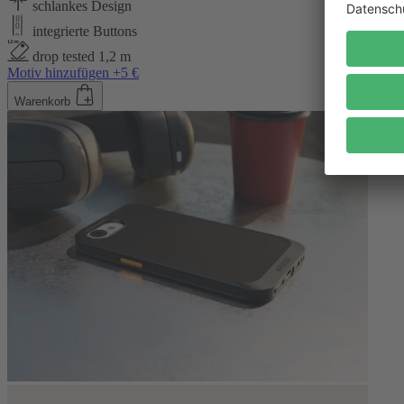
schlankes Design
integrierte Buttons
drop tested 1,2 m
Motiv hinzufügen +5 €
Warenkorb