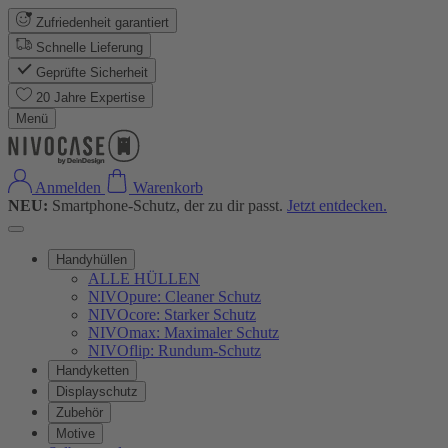
Zufriedenheit garantiert
Schnelle Lieferung
Geprüfte Sicherheit
20 Jahre Expertise
Menü
Anmelden
Warenkorb
NEU:
Smartphone-Schutz, der zu dir passt.
Jetzt entdecken.
Handyhüllen
ALLE HÜLLEN
NIVOpure: Cleaner Schutz
NIVOcore: Starker Schutz
NIVOmax: Maximaler Schutz
NIVOflip: Rundum-Schutz
Handyketten
Displayschutz
Zubehör
Motive