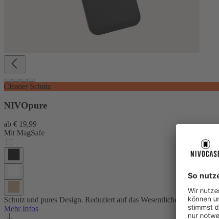
Cleaner Schutz
NIVOpure
ab
€ 19,99
Mit MagSafe
Schutz und pures Design. Reduziert auf das Wesentliche.
Mehr Infos