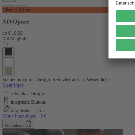
Cleaner Schutz
NIVOpure
ab
€ 19,99
Mit MagSafe
Schutz und pures Design. Reduziert auf das Wesentliche.
Mehr Infos
schlankes Design
integrierte Buttons
drop tested 1,2 m
Motiv hinzufügen +5 €
Warenkorb