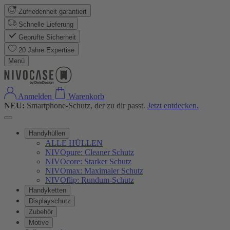
Zufriedenheit garantiert
Schnelle Lieferung
Geprüfte Sicherheit
20 Jahre Expertise
Menü
Anmelden
Warenkorb
NEU:
Smartphone-Schutz, der zu dir passt.
Jetzt entdecken.
Handyhüllen
ALLE HÜLLEN
NIVOpure: Cleaner Schutz
NIVOcore: Starker Schutz
NIVOmax: Maximaler Schutz
NIVOflip: Rundum-Schutz
Handyketten
Displayschutz
Zubehör
Motive