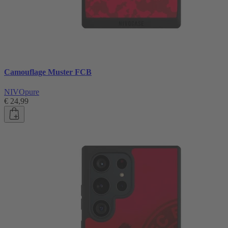
Camouflage Muster FCB
NIVOpure
€ 24,99