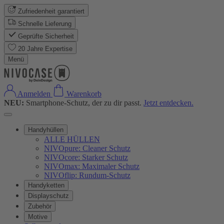
Zufriedenheit garantiert
Schnelle Lieferung
Geprüfte Sicherheit
20 Jahre Expertise
Menü
Anmelden
Warenkorb
NEU:
Smartphone-Schutz, der zu dir passt.
Jetzt entdecken.
Handyhüllen
ALLE HÜLLEN
NIVOpure: Cleaner Schutz
NIVOcore: Starker Schutz
NIVOmax: Maximaler Schutz
NIVOflip: Rundum-Schutz
Handyketten
Displayschutz
Zubehör
Motive