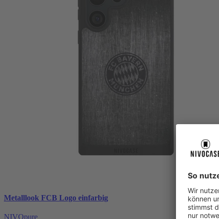
Metalllook FCB Logo einfarbig
NIVOpure