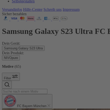
Selbstgestalten
Versandinfos
Hilfe-Center
Schreib uns
Impressum
Sicher bezahlen
Samsung Galaxy S23 Ultra FC
Dein Gerät:
Samsung Galaxy S23 Ultra
Dein Produkt:
NIVOpure
Motive
(
65
)
Filter
FC Bayern München