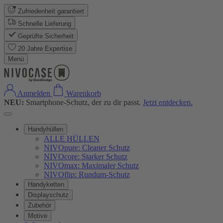
Zufriedenheit garantiert
Schnelle Lieferung
Geprüfte Sicherheit
20 Jahre Expertise
Menü
Anmelden
Warenkorb
NEU:
Smartphone-Schutz, der zu dir passt.
Jetzt entdecken.
Handyhüllen
ALLE HÜLLEN
NIVOpure: Cleaner Schutz
NIVOcore: Starker Schutz
NIVOmax: Maximaler Schutz
NIVOflip: Rundum-Schutz
Handyketten
Displayschutz
Zubehör
Motive