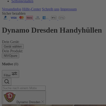
Selbstgestalten
Versandinfos
Hilfe-Center
Schreib uns
Impressum
Sicher bezahlen
Dynamo Dresden Handyhüllen
Dein Gerät:
Gerät wählen
Dein Produkt:
NIVOpure
Motive
(
0
)
Filter
Dynamo Dresden