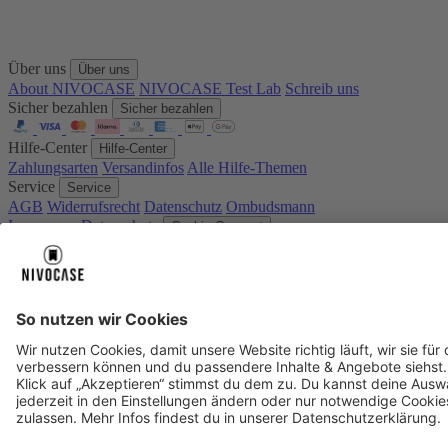
Über uns
Über uns
About NIVOCASE
NIVOCASE Test Lab
Schreib uns
Sicher bezahlen
Sicher bezahlen
Hilfe-Center
Hilfe-Center
Zahlungsarten
Versandinfos
Alle Hilfe-Themen
Service
Service
AGB
Widerrufsrecht
Datenschutz
Ombudsmann
Impressum
Datenschutz
Cookie Consent
* Preisangaben inkl. Mwst. und zzgl.
Versandkosten