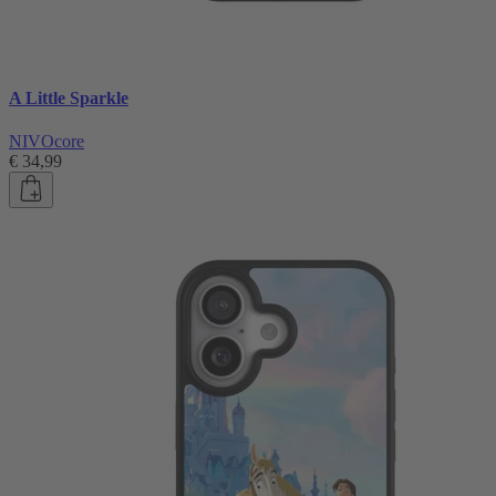
A Little Sparkle
NIVOcore
€ 34,99