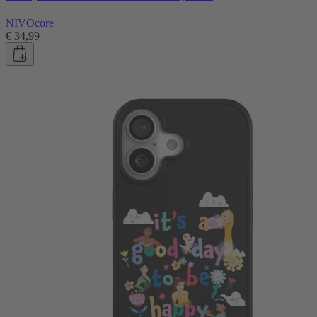
NIVOcore
€ 34,99