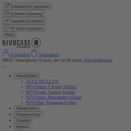
Zufriedenheit garantiert
Schnelle Lieferung
Geprüfte Sicherheit
20 Jahre Expertise
Menü
Anmelden
Warenkorb
NEU:
Smartphone-Schutz, der zu dir passt.
Jetzt entdecken.
Handyhüllen
ALLE HÜLLEN
NIVOpure: Cleaner Schutz
NIVOcore: Starker Schutz
NIVOmax: Maximaler Schutz
NIVOflip: Rundum-Schutz
Handyketten
Displayschutz
Zubehör
Motive