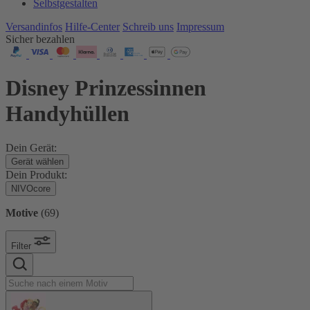
Selbstgestalten
Versandinfos
Hilfe-Center
Schreib uns
Impressum
Sicher bezahlen
Disney Prinzessinnen
Handyhüllen
Dein Gerät:
Gerät wählen
Dein Produkt:
NIVOcore
Motive
(
69
)
Filter