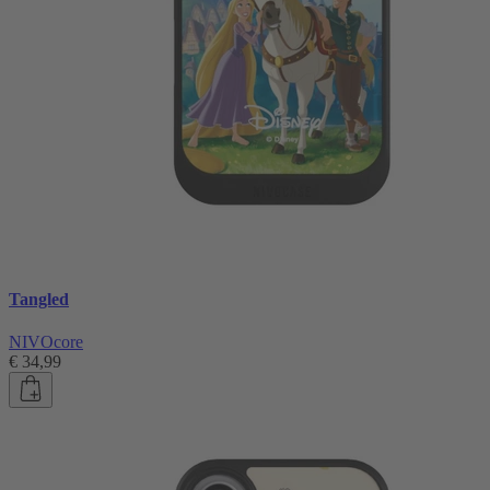
Tangled
NIVOcore
€ 34,99