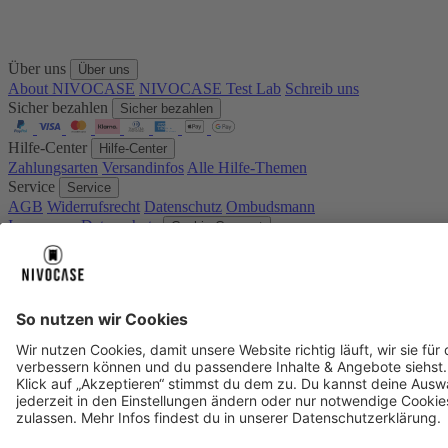
Über uns
Über uns
About NIVOCASE
NIVOCASE Test Lab
Schreib uns
Sicher bezahlen
Sicher bezahlen
Hilfe-Center
Hilfe-Center
Zahlungsarten
Versandinfos
Alle Hilfe-Themen
Service
Service
AGB
Widerrufsrecht
Datenschutz
Ombudsmann
Impressum
Datenschutz
Cookie Consent
* Preisangaben inkl. Mwst. und zzgl.
Versandkosten