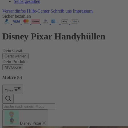
Selbstgestalten
Versandinfos
Hilfe-Center
Schreib uns
Impressum
Sicher bezahlen
Disney Pixar Handyhüllen
Dein Gerät:
Gerät wählen
Dein Produkt:
NIVOpure
Motive
(
0
)
Filter
Disney Pixar