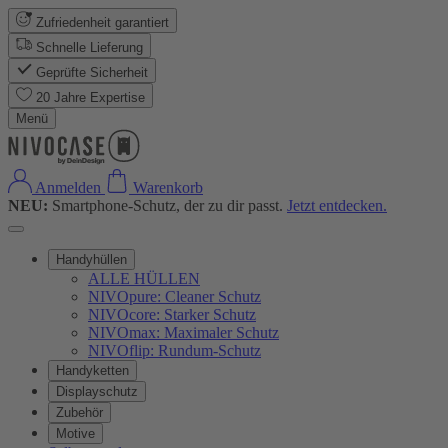
Zufriedenheit garantiert
Schnelle Lieferung
Geprüfte Sicherheit
20 Jahre Expertise
Menü
Anmelden
Warenkorb
NEU:
Smartphone-Schutz, der zu dir passt.
Jetzt entdecken.
Handyhüllen
ALLE HÜLLEN
NIVOpure: Cleaner Schutz
NIVOcore: Starker Schutz
NIVOmax: Maximaler Schutz
NIVOflip: Rundum-Schutz
Handyketten
Displayschutz
Zubehör
Motive