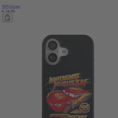
NIVOcore
€ 34,99