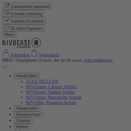
Zufriedenheit garantiert
Schnelle Lieferung
Geprüfte Sicherheit
20 Jahre Expertise
Menü
Anmelden
Warenkorb
NEU:
Smartphone-Schutz, der zu dir passt.
Jetzt entdecken.
Handyhüllen
ALLE HÜLLEN
NIVOpure: Cleaner Schutz
NIVOcore: Starker Schutz
NIVOmax: Maximaler Schutz
NIVOflip: Rundum-Schutz
Handyketten
Displayschutz
Zubehör
Motive