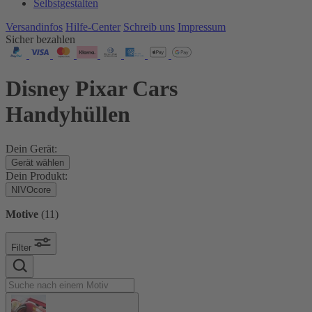
Selbstgestalten
Versandinfos
Hilfe-Center
Schreib uns
Impressum
Sicher bezahlen
Disney Pixar Cars
Handyhüllen
Dein Gerät:
Gerät wählen
Dein Produkt:
NIVOcore
Motive
(
11
)
Filter