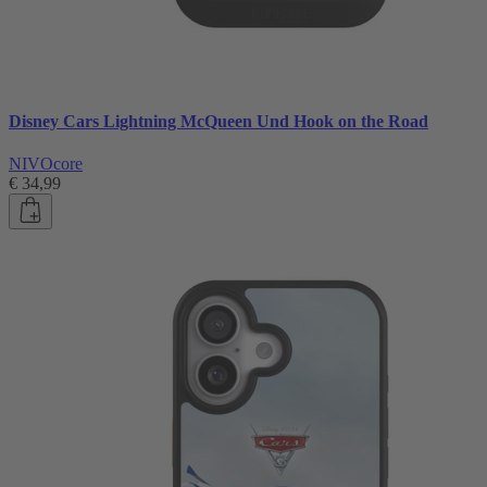
Disney Cars Lightning McQueen Und Hook on the Road
NIVOcore
€ 34,99