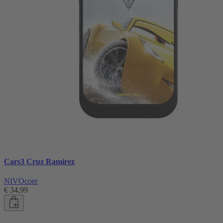
Cars3 Cruz Ramirez
NIVOcore
€ 34,99