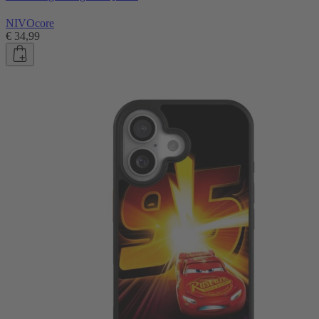
NIVOcore
€ 34,99