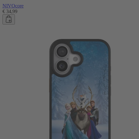
NIVOcore
€ 34,99