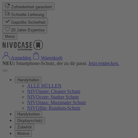
Zufriedenheit garantiert
Schnelle Lieferung
Geprüfte Sicherheit
20 Jahre Expertise
Menü
Anmelden
Warenkorb
NEU:
Smartphone-Schutz, der zu dir passt.
Jetzt entdecken.
Handyhüllen
ALLE HÜLLEN
NIVOpure: Cleaner Schutz
NIVOcore: Starker Schutz
NIVOmax: Maximaler Schutz
NIVOflip: Rundum-Schutz
Handyketten
Displayschutz
Zubehör
Motive