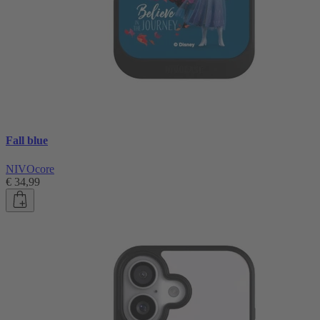
Fall blue
NIVOcore
€ 34,99