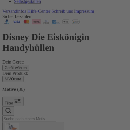
Selbstgestalten
Versandinfos
Hilfe-Center
Schreib uns
Impressum
Sicher bezahlen
Disney Die Eiskönigin
Handyhüllen
Dein Gerät:
Gerät wählen
Dein Produkt:
NIVOcore
Motive
(
36
)
Filter