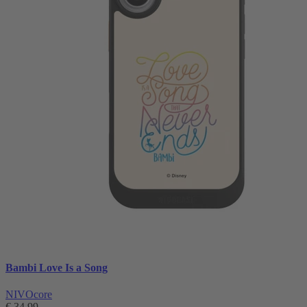
Bambi Love Is a Song
NIVOcore
€ 34,99