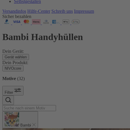
Selbstgestalten
Versandinfos
Hilfe-Center
Schreib uns
Impressum
Sicher bezahlen
Bambi Handyhüllen
Dein Gerät:
Gerät wählen
Dein Produkt:
NIVOcore
Motive
(
32
)
Filter
Bambi