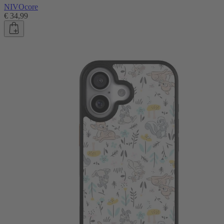
NIVOcore
€ 34,99