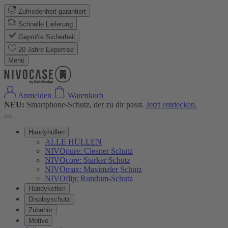
Zufriedenheit garantiert
Schnelle Lieferung
Geprüfte Sicherheit
20 Jahre Expertise
Menü
Anmelden
Warenkorb
NEU:
Smartphone-Schutz, der zu dir passt.
Jetzt entdecken.
Handyhüllen
ALLE HÜLLEN
NIVOpure: Cleaner Schutz
NIVOcore: Starker Schutz
NIVOmax: Maximaler Schutz
NIVOflip: Rundum-Schutz
Handyketten
Displayschutz
Zubehör
Motive