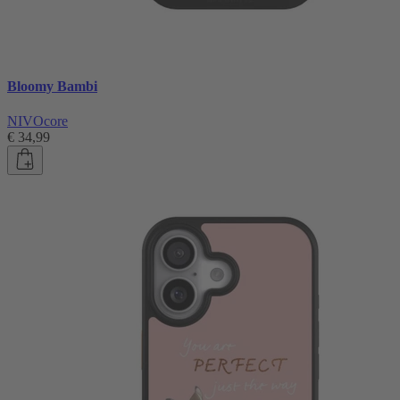
Bloomy Bambi
NIVOcore
€ 34,99