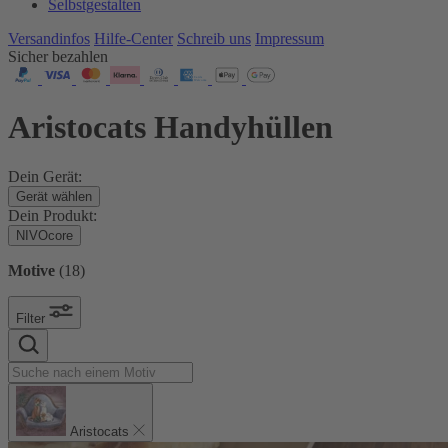
Selbstgestalten
Versandinfos
Hilfe-Center
Schreib uns
Impressum
Sicher bezahlen
Aristocats Handyhüllen
Dein Gerät:
Gerät wählen
Dein Produkt:
NIVOcore
Motive
(
18
)
Filter
Aristocats