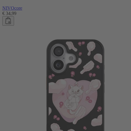
NIVOcore
€ 34,99