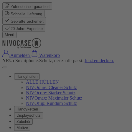
Zufriedenheit garantiert
Schnelle Lieferung
Geprüfte Sicherheit
20 Jahre Expertise
Menü
Anmelden
Warenkorb
NEU:
Smartphone-Schutz, der zu dir passt.
Jetzt entdecken.
Handyhüllen
ALLE HÜLLEN
NIVOpure: Cleaner Schutz
NIVOcore: Starker Schutz
NIVOmax: Maximaler Schutz
NIVOflip: Rundum-Schutz
Handyketten
Displayschutz
Zubehör
Motive