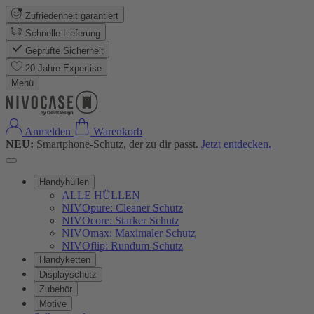
Zufriedenheit garantiert
Schnelle Lieferung
Geprüfte Sicherheit
20 Jahre Expertise
Menü
Anmelden
Warenkorb
NEU:
Smartphone-Schutz, der zu dir passt.
Jetzt entdecken.
Handyhüllen
ALLE HÜLLEN
NIVOpure: Cleaner Schutz
NIVOcore: Starker Schutz
NIVOmax: Maximaler Schutz
NIVOflip: Rundum-Schutz
Handyketten
Displayschutz
Zubehör
Motive