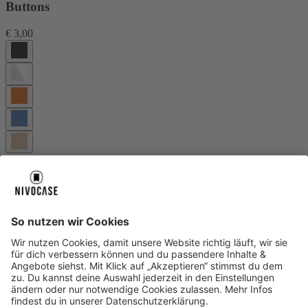
Buttons
€ 3,00
Wechselbare Knöpfe aus hochwertigem Aluminium für NIVOcore
und NIVOmax.
Mehr Infos
Warenkorb
Über uns
Über uns
About NIVOCASE
NIVOCASE Test Lab
Schreib uns
Sicher bezahlen
Sicher bezahlen