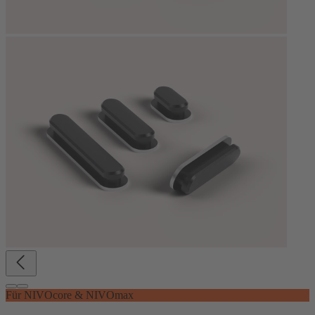
Für NIVOcore & NIVOmax