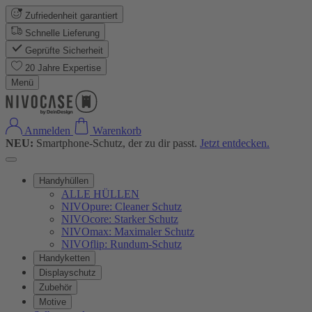
Zufriedenheit garantiert
Schnelle Lieferung
Geprüfte Sicherheit
20 Jahre Expertise
Menü
Anmelden
Warenkorb
NEU:
Smartphone-Schutz, der zu dir passt.
Jetzt entdecken.
Handyhüllen
ALLE HÜLLEN
NIVOpure: Cleaner Schutz
NIVOcore: Starker Schutz
NIVOmax: Maximaler Schutz
NIVOflip: Rundum-Schutz
Handyketten
Displayschutz
Zubehör
Motive