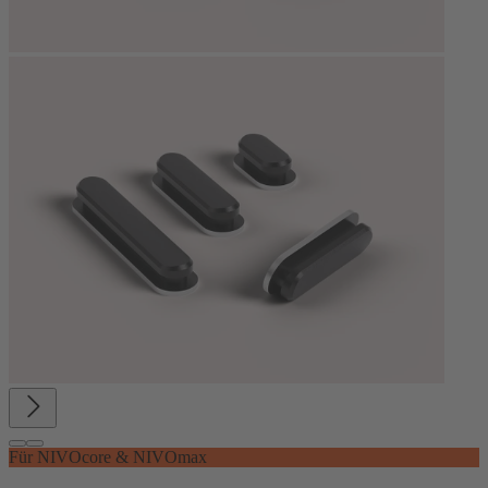
Für NIVOcore & NIVOmax