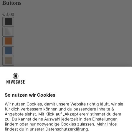
Buttons
€ 3,00
Wechselbare Knöpfe aus hochwertigem Aluminium für NIVOcore
und NIVOmax.
Mehr Infos
Warenkorb
Über uns
Über uns
About NIVOCASE
NIVOCASE Test Lab
Schreib uns
Sicher bezahlen
Sicher bezahlen