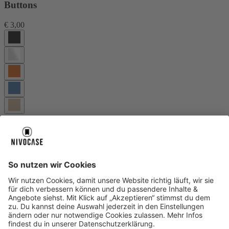
Buttons
€ 3,00
Wechselbare Knöpfe aus hochwertigem Aluminium für NIVOcore
und NIVOmax.
Mehr Infos
Warenkorb
Über uns
Über uns
About NIVOCASE
NIVOCASE Test Lab
Schreib uns
Sicher bezahlen
Sicher bezahlen