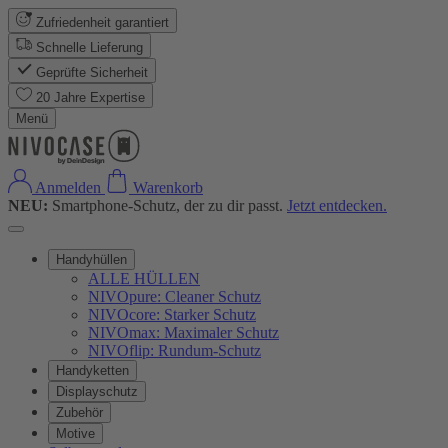
Zufriedenheit garantiert
Schnelle Lieferung
Geprüfte Sicherheit
20 Jahre Expertise
Menü
Anmelden
Warenkorb
NEU:
Smartphone-Schutz, der zu dir passt.
Jetzt entdecken.
Handyhüllen
ALLE HÜLLEN
NIVOpure: Cleaner Schutz
NIVOcore: Starker Schutz
NIVOmax: Maximaler Schutz
NIVOflip: Rundum-Schutz
Handyketten
Displayschutz
Zubehör
Motive