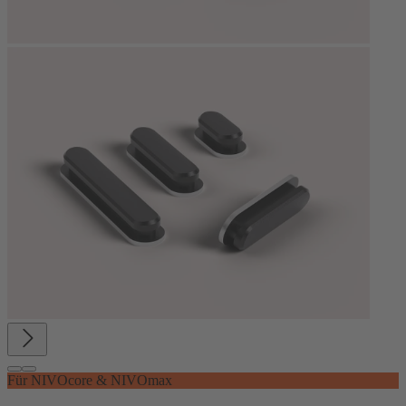
Für NIVOcore & NIVOmax