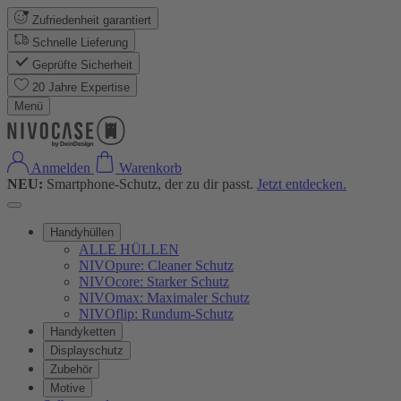
Zufriedenheit garantiert
Schnelle Lieferung
Geprüfte Sicherheit
20 Jahre Expertise
Menü
Anmelden
Warenkorb
NEU:
Smartphone-Schutz, der zu dir passt.
Jetzt entdecken.
Handyhüllen
ALLE HÜLLEN
NIVOpure: Cleaner Schutz
NIVOcore: Starker Schutz
NIVOmax: Maximaler Schutz
NIVOflip: Rundum-Schutz
Handyketten
Displayschutz
Zubehör
Motive