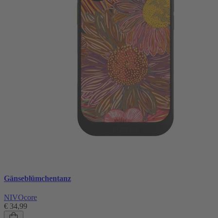
Gänseblümchentanz
NIVOcore
€ 34,99