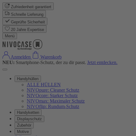
Zufriedenheit garantiert
Schnelle Lieferung
Geprüfte Sicherheit
20 Jahre Expertise
Menü
Anmelden
Warenkorb
NEU:
Smartphone-Schutz, der zu dir passt.
Jetzt entdecken.
Handyhüllen
ALLE HÜLLEN
NIVOpure: Cleaner Schutz
NIVOcore: Starker Schutz
NIVOmax: Maximaler Schutz
NIVOflip: Rundum-Schutz
Handyketten
Displayschutz
Zubehör
Motive