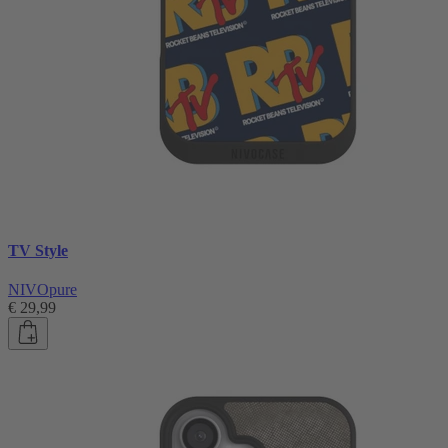
TV Style
NIVOpure
€ 29,99