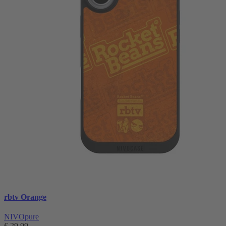
rbtv Orange
NIVOpure
€ 29,99