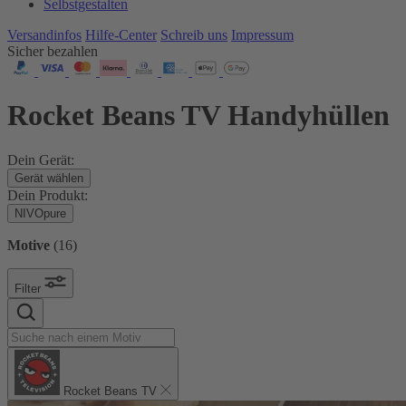
Selbstgestalten
Versandinfos
Hilfe-Center
Schreib uns
Impressum
Sicher bezahlen
Rocket Beans TV Handyhüllen
Dein Gerät:
Gerät wählen
Dein Produkt:
NIVOpure
Motive
(
16
)
Filter
Rocket Beans TV