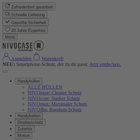
Zufriedenheit garantiert
Schnelle Lieferung
Geprüfte Sicherheit
20 Jahre Expertise
Menü
Anmelden
Warenkorb
NEU:
Smartphone-Schutz, der zu dir passt.
Jetzt entdecken.
Handyhüllen
ALLE HÜLLEN
NIVOpure: Cleaner Schutz
NIVOcore: Starker Schutz
NIVOmax: Maximaler Schutz
NIVOflip: Rundum-Schutz
Handyketten
Displayschutz
Zubehör
Motive