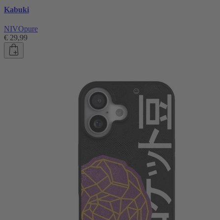
Kabuki
NIVOpure
€ 29,99