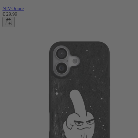
NIVOpure
€ 29,99