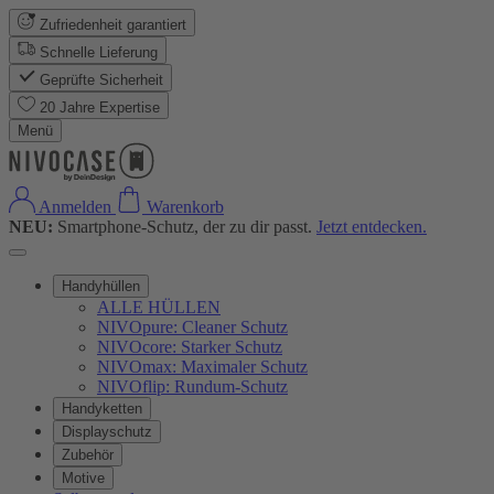
Zufriedenheit garantiert
Schnelle Lieferung
Geprüfte Sicherheit
20 Jahre Expertise
Menü
Anmelden
Warenkorb
NEU:
Smartphone-Schutz, der zu dir passt.
Jetzt entdecken.
Handyhüllen
ALLE HÜLLEN
NIVOpure: Cleaner Schutz
NIVOcore: Starker Schutz
NIVOmax: Maximaler Schutz
NIVOflip: Rundum-Schutz
Handyketten
Displayschutz
Zubehör
Motive