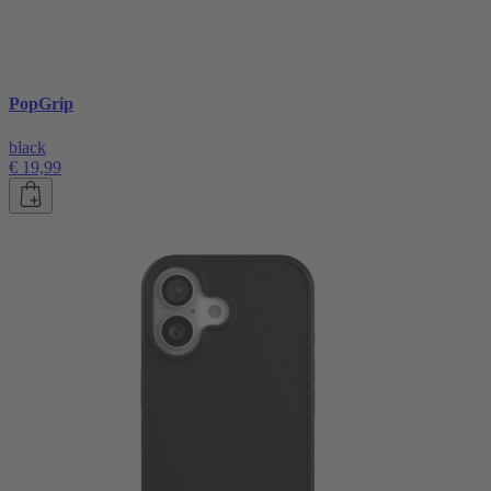
PopGrip
black
€ 19,99