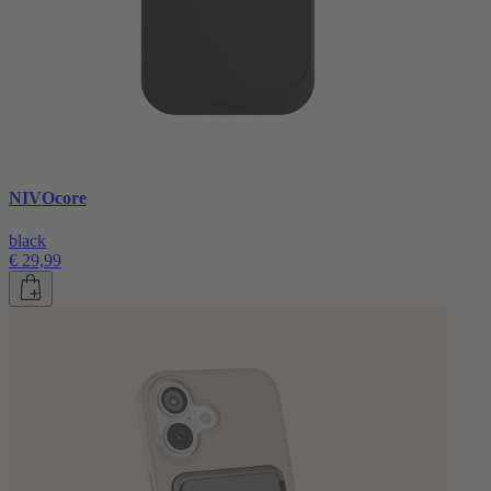
NIVOcore
black
€ 29,99