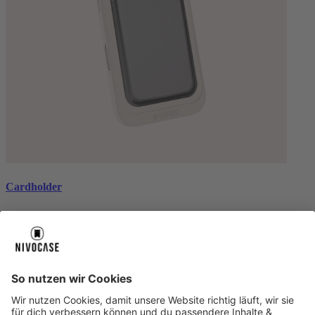
Cardholder
black
€ 26,99
Über uns
Über uns