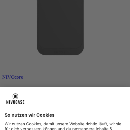
NIVOcore
black
€ 29,99
Über uns
Über uns