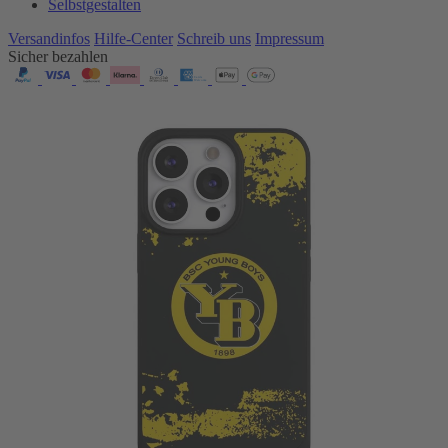
Selbstgestalten
Versandinfos
Hilfe-Center
Schreib uns
Impressum
Sicher bezahlen