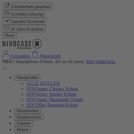
Zufriedenheit garantiert
Schnelle Lieferung
Geprüfte Sicherheit
20 Jahre Expertise
Menü
Anmelden
Warenkorb
NEU:
Smartphone-Schutz, der zu dir passt.
Jetzt entdecken.
Handyhüllen
ALLE HÜLLEN
NIVOpure: Cleaner Schutz
NIVOcore: Starker Schutz
NIVOmax: Maximaler Schutz
NIVOflip: Rundum-Schutz
Handyketten
Displayschutz
Zubehör
Motive