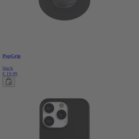
PopGrip
black
€ 19,99