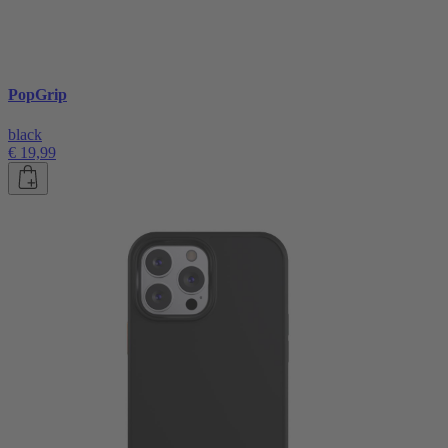
PopGrip
black
€ 19,99