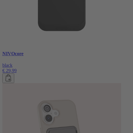
NIVOcore
black
€ 29,99