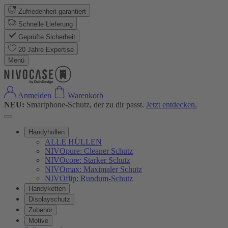
Zufriedenheit garantiert
Schnelle Lieferung
Geprüfte Sicherheit
20 Jahre Expertise
Menü
Anmelden
Warenkorb
NEU:
Smartphone-Schutz, der zu dir passt.
Jetzt entdecken.
Handyhüllen
ALLE HÜLLEN
NIVOpure: Cleaner Schutz
NIVOcore: Starker Schutz
NIVOmax: Maximaler Schutz
NIVOflip: Rundum-Schutz
Handyketten
Displayschutz
Zubehör
Motive