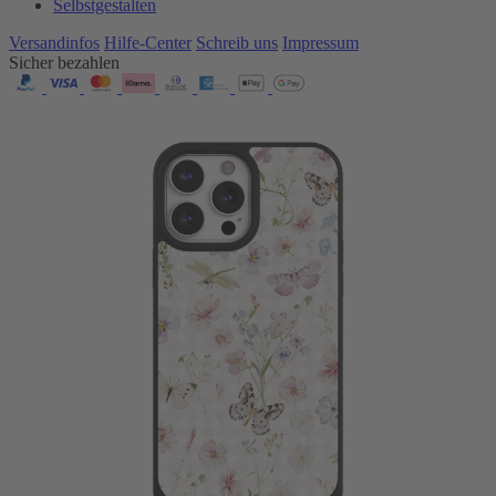
Selbstgestalten
Versandinfos
Hilfe-Center
Schreib uns
Impressum
Sicher bezahlen