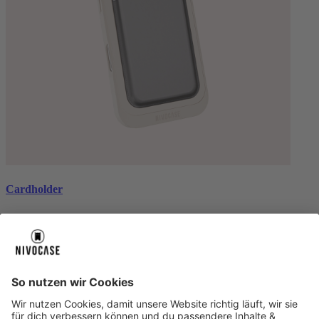
Cardholder
black
€ 26,99
Über uns
Über uns