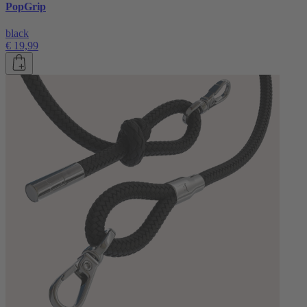
PopGrip
black
€ 19,99