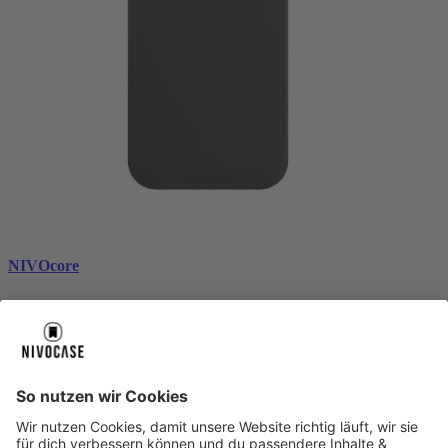
NIVOcore
black
€ 29,99
Über uns
Über uns