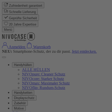
Zufriedenheit garantiert
Schnelle Lieferung
Geprüfte Sicherheit
20 Jahre Expertise
Menü
Anmelden
Warenkorb
NEU:
Smartphone-Schutz, der zu dir passt.
Jetzt entdecken.
Handyhüllen
ALLE HÜLLEN
NIVOpure: Cleaner Schutz
NIVOcore: Starker Schutz
NIVOmax: Maximaler Schutz
NIVOflip: Rundum-Schutz
Handyketten
Displayschutz
Zubehör
Motive