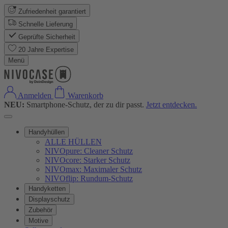
Zufriedenheit garantiert
Schnelle Lieferung
Geprüfte Sicherheit
20 Jahre Expertise
Menü
Anmelden
Warenkorb
NEU:
Smartphone-Schutz, der zu dir passt.
Jetzt entdecken.
Handyhüllen
ALLE HÜLLEN
NIVOpure: Cleaner Schutz
NIVOcore: Starker Schutz
NIVOmax: Maximaler Schutz
NIVOflip: Rundum-Schutz
Handyketten
Displayschutz
Zubehör
Motive