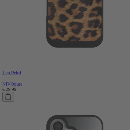
Leo Print
NIVOpure
€ 29,99