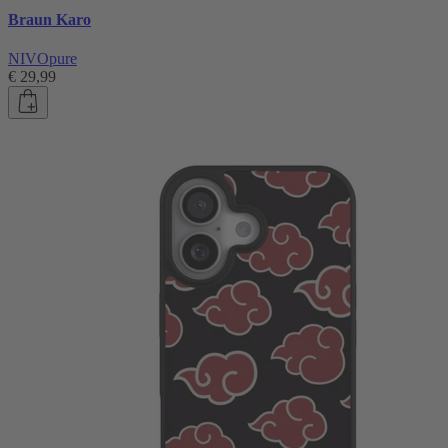
Braun Karo
NIVOpure
€ 29,99