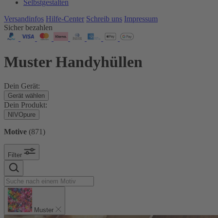
Selbstgestalten
Versandinfos
Hilfe-Center
Schreib uns
Impressum
Sicher bezahlen
Muster Handyhüllen
Dein Gerät:
Gerät wählen
Dein Produkt:
NIVOpure
Motive
(
871
)
Filter
Muster