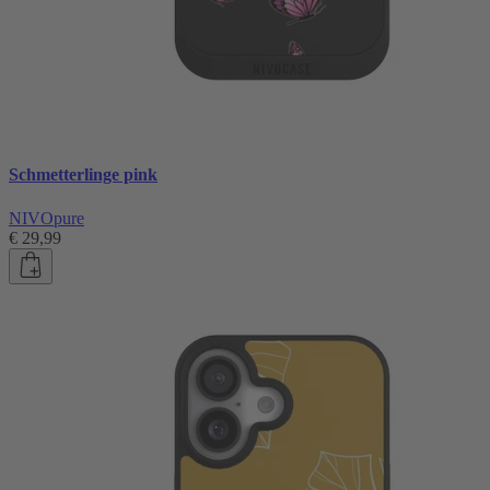
Schmetterlinge pink
NIVOpure
€ 29,99