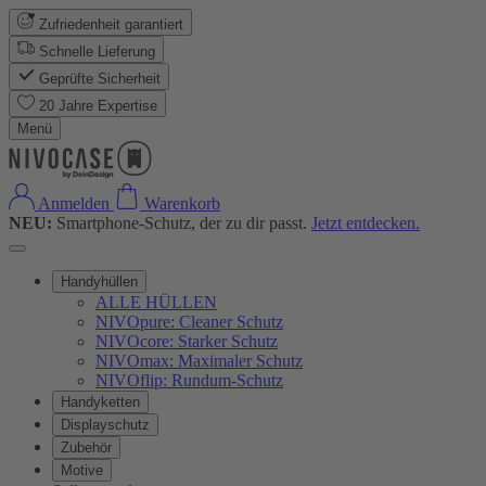
Zufriedenheit garantiert
Schnelle Lieferung
Geprüfte Sicherheit
20 Jahre Expertise
Menü
Anmelden
Warenkorb
NEU:
Smartphone-Schutz, der zu dir passt.
Jetzt entdecken.
Handyhüllen
ALLE HÜLLEN
NIVOpure: Cleaner Schutz
NIVOcore: Starker Schutz
NIVOmax: Maximaler Schutz
NIVOflip: Rundum-Schutz
Handyketten
Displayschutz
Zubehör
Motive