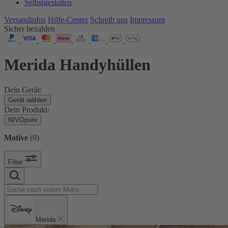
Selbstgestalten
Versandinfos
Hilfe-Center
Schreib uns
Impressum
Sicher bezahlen
Merida Handyhüllen
Dein Gerät:
Gerät wählen
Dein Produkt:
NIVOpure
Motive
(
0
)
Filter
Merida