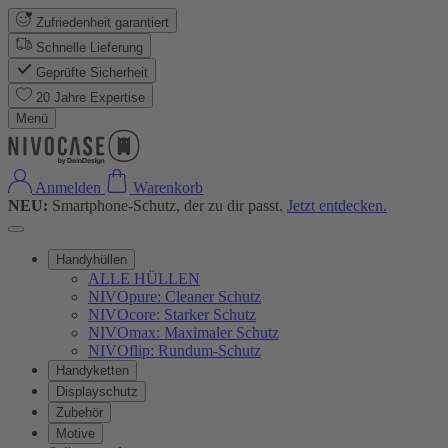
Zufriedenheit garantiert
Schnelle Lieferung
Geprüfte Sicherheit
20 Jahre Expertise
Menü
Anmelden
Warenkorb
NEU:
Smartphone-Schutz, der zu dir passt.
Jetzt entdecken.
Handyhüllen
ALLE HÜLLEN
NIVOpure: Cleaner Schutz
NIVOcore: Starker Schutz
NIVOmax: Maximaler Schutz
NIVOflip: Rundum-Schutz
Handyketten
Displayschutz
Zubehör
Motive