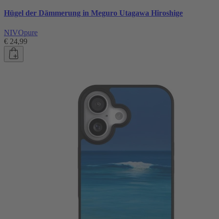
Hügel der Dämmerung in Meguro Utagawa Hiroshige
NIVOpure
€ 24,99