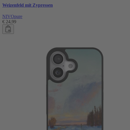
Weizenfeld mit Zypressen
NIVOpure
€ 24,99