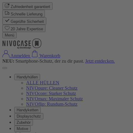
Zufriedenheit garantiert
Schnelle Lieferung
Geprüfte Sicherheit
20 Jahre Expertise
Menü
Anmelden
Warenkorb
NEU:
Smartphone-Schutz, der zu dir passt.
Jetzt entdecken.
Handyhüllen
ALLE HÜLLEN
NIVOpure: Cleaner Schutz
NIVOcore: Starker Schutz
NIVOmax: Maximaler Schutz
NIVOflip: Rundum-Schutz
Handyketten
Displayschutz
Zubehör
Motive