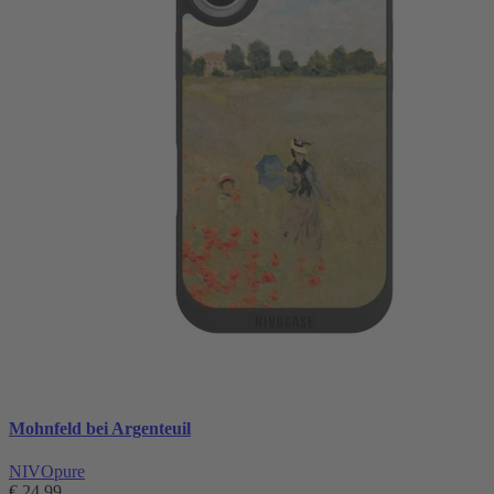
Mohnfeld bei Argenteuil
NIVOpure
€ 24,99