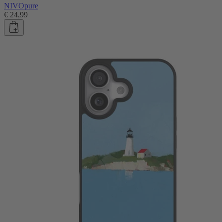
NIVOpure
€ 24,99