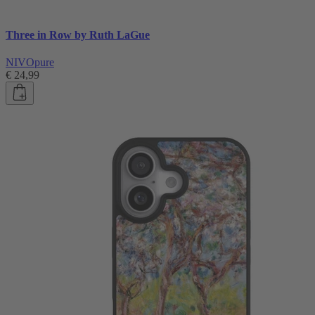
Three in Row by Ruth LaGue
NIVOpure
€ 24,99