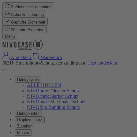
Zufriedenheit garantiert
Schnelle Lieferung
Geprüfte Sicherheit
20 Jahre Expertise
Menü
Anmelden
Warenkorb
NEU:
Smartphone-Schutz, der zu dir passt.
Jetzt entdecken.
Handyhüllen
ALLE HÜLLEN
NIVOpure: Cleaner Schutz
NIVOcore: Starker Schutz
NIVOmax: Maximaler Schutz
NIVOflip: Rundum-Schutz
Handyketten
Displayschutz
Zubehör
Motive