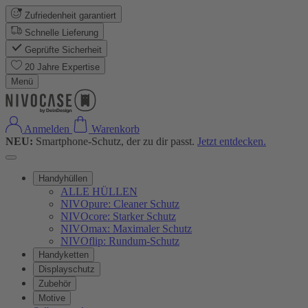
Zufriedenheit garantiert
Schnelle Lieferung
Geprüfte Sicherheit
20 Jahre Expertise
Menü
Anmelden
Warenkorb
NEU:
Smartphone-Schutz, der zu dir passt.
Jetzt entdecken.
Handyhüllen
ALLE HÜLLEN
NIVOpure: Cleaner Schutz
NIVOcore: Starker Schutz
NIVOmax: Maximaler Schutz
NIVOflip: Rundum-Schutz
Handyketten
Displayschutz
Zubehör
Motive