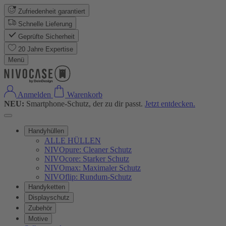
Zufriedenheit garantiert
Schnelle Lieferung
Geprüfte Sicherheit
20 Jahre Expertise
Menü
Anmelden
Warenkorb
NEU:
Smartphone-Schutz, der zu dir passt.
Jetzt entdecken.
Handyhüllen
ALLE HÜLLEN
NIVOpure: Cleaner Schutz
NIVOcore: Starker Schutz
NIVOmax: Maximaler Schutz
NIVOflip: Rundum-Schutz
Handyketten
Displayschutz
Zubehör
Motive