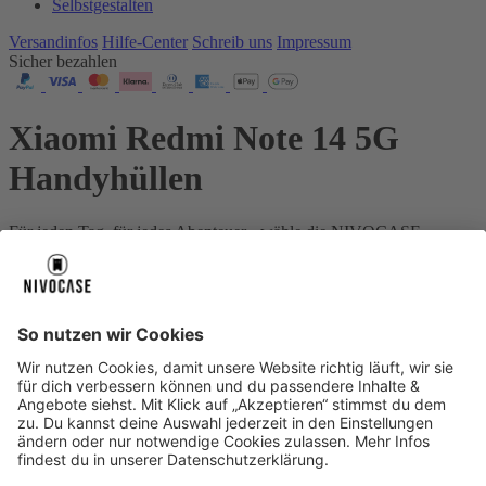
Selbstgestalten
Versandinfos
Hilfe-Center
Schreib uns
Impressum
Sicher bezahlen
Xiaomi Redmi Note 14 5G
Handyhüllen
Für jeden Tag, für jedes Abenteuer - wähle die NIVOCASE
Schutzstufe, die genau zu deinem Leben passt.
Dein Gerät:
Xiaomi Redmi Note 14 5G
Über uns
Über uns
About NIVOCASE
NIVOCASE Test Lab
Schreib uns
Sicher bezahlen
Sicher bezahlen
Hilfe-Center
Hilfe-Center