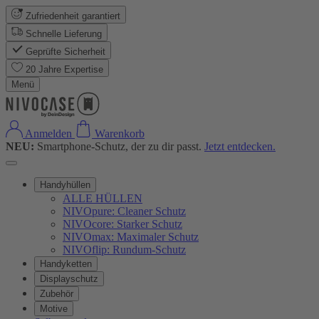
Zufriedenheit garantiert
Schnelle Lieferung
Geprüfte Sicherheit
20 Jahre Expertise
Menü
Anmelden
Warenkorb
NEU:
Smartphone-Schutz, der zu dir passt.
Jetzt entdecken.
Handyhüllen
ALLE HÜLLEN
NIVOpure: Cleaner Schutz
NIVOcore: Starker Schutz
NIVOmax: Maximaler Schutz
NIVOflip: Rundum-Schutz
Handyketten
Displayschutz
Zubehör
Motive