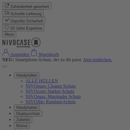
Zufriedenheit garantiert
Schnelle Lieferung
Geprüfte Sicherheit
20 Jahre Expertise
Menü
Anmelden
Warenkorb
NEU:
Smartphone-Schutz, der zu dir passt.
Jetzt entdecken.
Handyhüllen
ALLE HÜLLEN
NIVOpure: Cleaner Schutz
NIVOcore: Starker Schutz
NIVOmax: Maximaler Schutz
NIVOflip: Rundum-Schutz
Handyketten
Displayschutz
Zubehör
Motive