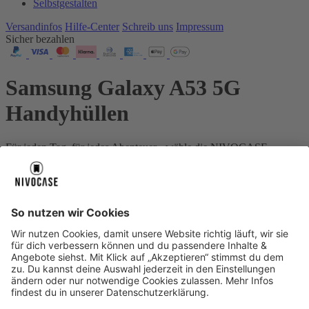
Selbstgestalten
Versandinfos
Hilfe-Center
Schreib uns
Impressum
Sicher bezahlen
Samsung Galaxy A53 5G
Handyhüllen
Für jeden Tag, für jedes Abenteuer - wähle die NIVOCASE
Schutzstufe, die genau zu deinem Leben passt.
Dein Gerät:
Samsung Galaxy A53 5G
Über uns
Über uns
About NIVOCASE
NIVOCASE Test Lab
Schreib uns
Sicher bezahlen
Sicher bezahlen
Hilfe-Center
Hilfe-Center