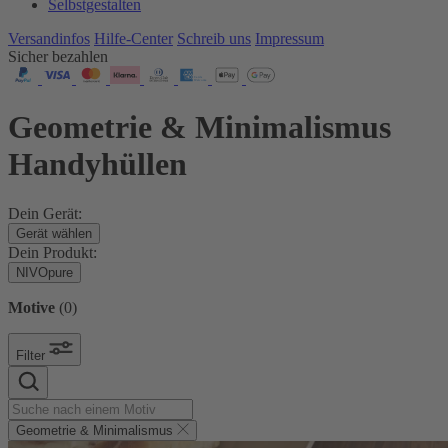
Selbstgestalten
Versandinfos
Hilfe-Center
Schreib uns
Impressum
Sicher bezahlen
Geometrie & Minimalismus
Handyhüllen
Dein Gerät:
Gerät wählen
Dein Produkt:
NIVOpure
Motive
(
0
)
Filter
Geometrie & Minimalismus