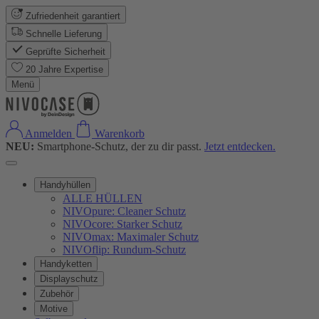
Zufriedenheit garantiert
Schnelle Lieferung
Geprüfte Sicherheit
20 Jahre Expertise
Menü
Anmelden
Warenkorb
NEU:
Smartphone-Schutz, der zu dir passt.
Jetzt entdecken.
Handyhüllen
ALLE HÜLLEN
NIVOpure: Cleaner Schutz
NIVOcore: Starker Schutz
NIVOmax: Maximaler Schutz
NIVOflip: Rundum-Schutz
Handyketten
Displayschutz
Zubehör
Motive