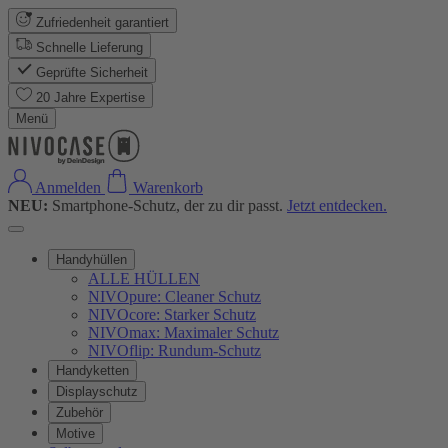
Zufriedenheit garantiert
Schnelle Lieferung
Geprüfte Sicherheit
20 Jahre Expertise
Menü
Anmelden
Warenkorb
NEU:
Smartphone-Schutz, der zu dir passt.
Jetzt entdecken.
Handyhüllen
ALLE HÜLLEN
NIVOpure: Cleaner Schutz
NIVOcore: Starker Schutz
NIVOmax: Maximaler Schutz
NIVOflip: Rundum-Schutz
Handyketten
Displayschutz
Zubehör
Motive