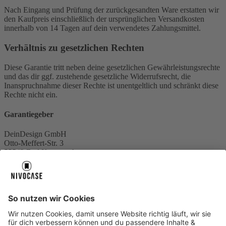
Nach Eingang und Prüfung der zurückgesandten Ware erstatten wir
den Kaufpreis einschließlich der ursprünglichen Versandkosten
innerhalb von 14 Tagen auf dein verwendetes Zahlungsmittel.
Verhältnis zu gesetzlichen Rechten
Diese Garantie tritt neben deine gesetzlichen Gewährleistungsrechte
und das dir ggf. zustehende gesetzliche Widerrufsrecht, die
Inanspruchnahme dieser Rechte ist unentgeltlich und schränkt diese
Rechte nicht ein.
Garantiegeber
DeinDesign GmbH
Otto-Meffert-Str. 3
55543 Bad Kreuznach
Deutschland
Telefon: +49 (0) 671 970 80 70
E-Mail:
hello@deindesign.com
Über uns
Über uns