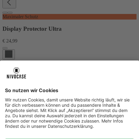
Maximaler Schutz
Display Protector Ultra
€ 24,99
Extrem widerstandsfähiger Displayschutz mit maximalem Schutz
ohne Splittern.
Mehr Infos
Warenkorb
Über uns
Über uns
About NIVOCASE
NIVOCASE Test Lab
Schreib uns
Sicher bezahlen
Sicher bezahlen
Hilfe-Center
Hilfe-Center
Zahlungsarten
Versandinfos
Alle Hilfe-Themen