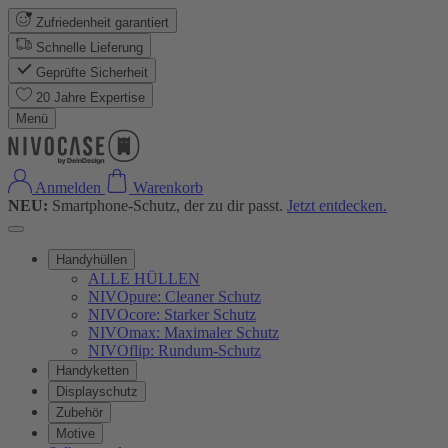
Zufriedenheit garantiert
Schnelle Lieferung
Geprüfte Sicherheit
20 Jahre Expertise
Menü
Anmelden
Warenkorb
NEU:
Smartphone-Schutz, der zu dir passt.
Jetzt entdecken.
Handyhüllen
ALLE HÜLLEN
NIVOpure: Cleaner Schutz
NIVOcore: Starker Schutz
NIVOmax: Maximaler Schutz
NIVOflip: Rundum-Schutz
Handyketten
Displayschutz
Zubehör
Motive