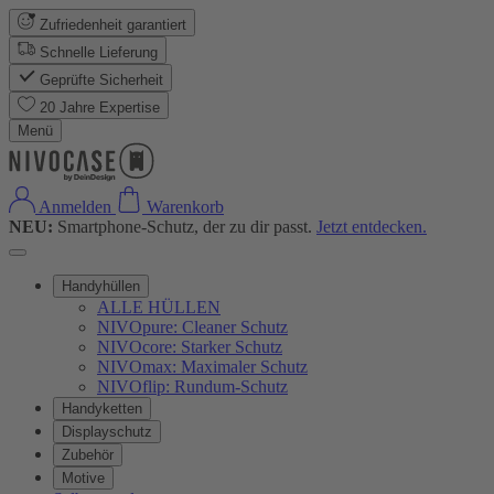
Zufriedenheit garantiert
Schnelle Lieferung
Geprüfte Sicherheit
20 Jahre Expertise
Menü
Anmelden
Warenkorb
NEU:
Smartphone-Schutz, der zu dir passt.
Jetzt entdecken.
Handyhüllen
ALLE HÜLLEN
NIVOpure: Cleaner Schutz
NIVOcore: Starker Schutz
NIVOmax: Maximaler Schutz
NIVOflip: Rundum-Schutz
Handyketten
Displayschutz
Zubehör
Motive