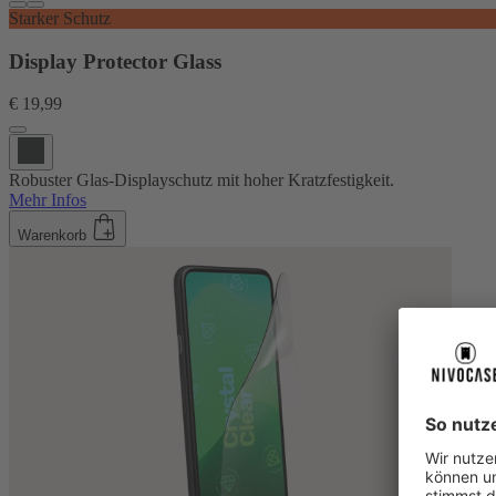
Starker Schutz
Display Protector Glass
€ 19,99
Robuster Glas-Displayschutz mit hoher Kratzfestigkeit.
Mehr Infos
Warenkorb