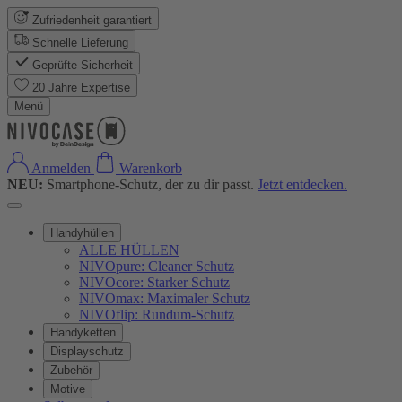
Zufriedenheit garantiert
Schnelle Lieferung
Geprüfte Sicherheit
20 Jahre Expertise
Menü
Anmelden
Warenkorb
NEU:
Smartphone-Schutz, der zu dir passt.
Jetzt entdecken.
Handyhüllen
ALLE HÜLLEN
NIVOpure: Cleaner Schutz
NIVOcore: Starker Schutz
NIVOmax: Maximaler Schutz
NIVOflip: Rundum-Schutz
Handyketten
Displayschutz
Zubehör
Motive