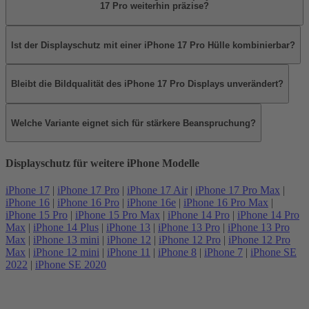
17 Pro weiterhin präzise?
Ist der Displayschutz mit einer iPhone 17 Pro Hülle kombinierbar?
Bleibt die Bildqualität des iPhone 17 Pro Displays unverändert?
Welche Variante eignet sich für stärkere Beanspruchung?
Displayschutz für weitere iPhone Modelle
iPhone 17
|
iPhone 17 Pro
|
iPhone 17 Air
|
iPhone 17 Pro Max
|
iPhone 16
|
iPhone 16 Pro
|
iPhone 16e
|
iPhone 16 Pro Max
|
iPhone 15 Pro
|
iPhone 15 Pro Max
|
iPhone 14 Pro
|
iPhone 14 Pro
Max
|
iPhone 14 Plus
|
iPhone 13
|
iPhone 13 Pro
|
iPhone 13 Pro
Max
|
iPhone 13 mini
|
iPhone 12
|
iPhone 12 Pro
|
iPhone 12 Pro
Max
|
iPhone 12 mini
|
iPhone 11
|
iPhone 8
|
iPhone 7
|
iPhone SE
2022
|
iPhone SE 2020